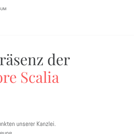
SUM
räsenz der
ore Scalia
unkten unserer Kanzlei.
ügung.